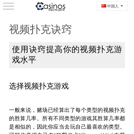
中国人
视频扑克诀窍
使用诀窍提高你的视频扑克游
戏水平
选择视频扑克游戏
一般来说，赌场已经算出了每个类型的视频扑克
的胜算几率。所有不同类型的游戏其胜算几率都
是相似的，因此你应当去玩自己最喜欢的类型。