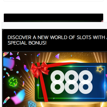
Play 'Big Win Baccarat' for Free and Practice
Your Skills!