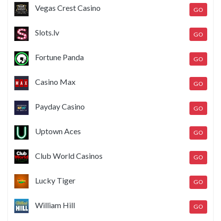
Vegas Crest Casino
GO
Slots.lv
GO
Fortune Panda
GO
Casino Max
GO
Payday Casino
GO
Uptown Aces
GO
Club World Casinos
GO
Lucky Tiger
GO
William Hill
GO