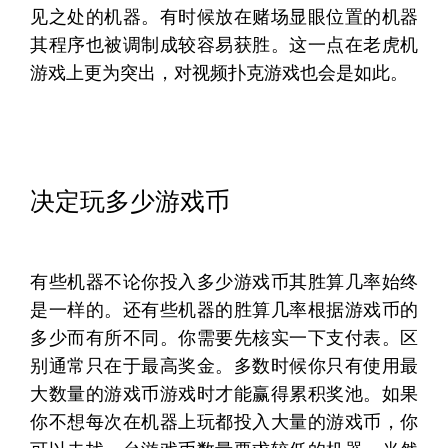
见之处的机器。有时候放在赌场显眼位置的机器
其程序也被调制成较容易获胜。这一点在老虎机
游戏上更为突出，对视频扑克游戏也会是如此。
决定玩多少游戏币
有些机器不论你投入多少游戏币其胜算几率始终
是一样的。还有些机器的胜算几率根据游戏币的
多少而有所不同。你需要先核实一下支付表。区
别通常只在于最高奖金。多数时候你只有使用最
大数量的游戏币游戏时才能赢得累积奖池。如果
你不想每次在机器上玩都投入大量的游戏币，你