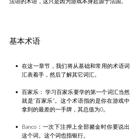
法语的术语，这只是因为游戏本身起源于法国。
基本术语
在这一章节，我们将从基础和常用的术语词
汇表着手，然后了解其它词汇。
百家乐： 学习百家乐要学的第一个词汇当然
就是“百家乐”。这个术语指的是你在游戏中
拿到的最差的一手牌，其总值为0。
Banco：一次下注押上全部赌金时你要说出
这个词。这个词也指银行。