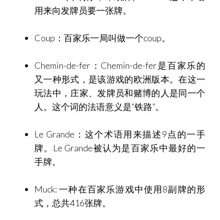
用来向发牌员要一张牌。
Coup：百家乐一局叫做一个coup。
Chemin-de-fer：Chemin-de-fer是百家乐的
又一种形式，是该游戏的欧洲版本。在这一
玩法中，庄家、发牌员和赌博的人是同一个
人。这个词的法语意义是“铁路”。
Le Grande：这个术语用来描述9点的一手
牌。Le Grande被认为是百家乐中最好的一
手牌。
Muck: 一种在百家乐游戏中使用8副牌的形
式，总共416张牌。