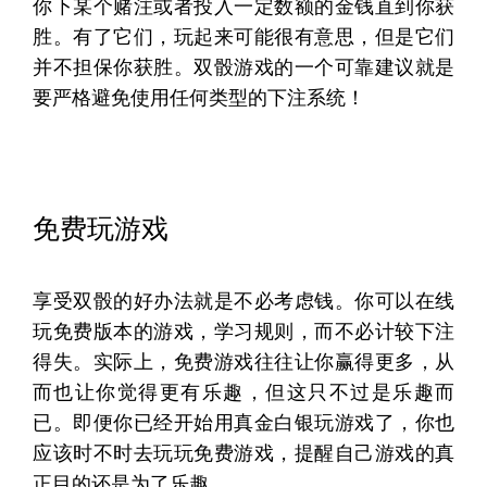
你下某个赌注或者投入一定数额的金钱直到你获
胜。有了它们，玩起来可能很有意思，但是它们
并不担保你获胜。双骰游戏的一个可靠建议就是
要严格避免使用任何类型的下注系统！
免费玩游戏
享受双骰的好办法就是不必考虑钱。你可以在线
玩免费版本的游戏，学习规则，而不必计较下注
得失。实际上，免费游戏往往让你赢得更多，从
而也让你觉得更有乐趣，但这只不过是乐趣而
已。即便你已经开始用真金白银玩游戏了，你也
应该时不时去玩玩免费游戏，提醒自己游戏的真
正目的还是为了乐趣。