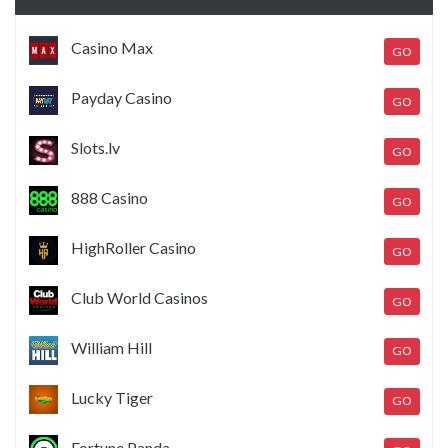
Casino Max
GO
Payday Casino
GO
Slots.lv
GO
888 Casino
GO
HighRoller Casino
GO
Club World Casinos
GO
William Hill
GO
Lucky Tiger
GO
Fortune Panda