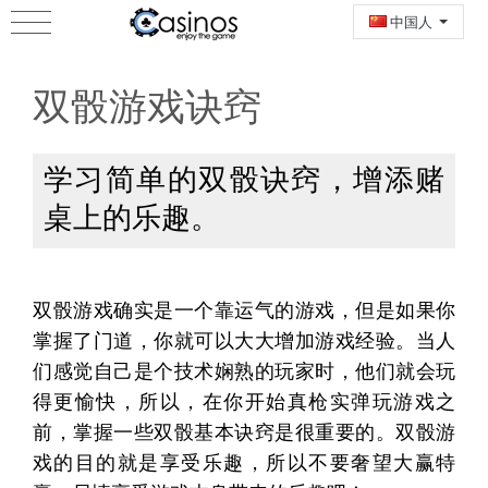
中国人
双骰游戏诀窍
学习简单的双骰诀窍，增添赌
桌上的乐趣。
双骰游戏确实是一个靠运气的游戏，但是如果你
掌握了门道，你就可以大大增加游戏经验。当人
们感觉自己是个技术娴熟的玩家时，他们就会玩
得更愉快，所以，在你开始真枪实弹玩游戏之
前，掌握一些双骰基本诀窍是很重要的。双骰游
戏的目的就是享受乐趣，所以不要奢望大赢特