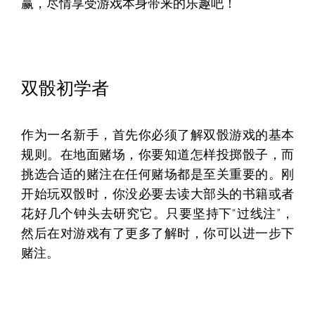
赢，尽情享受游戏本身带来的乐趣吧！
双骰初学者
作为一名新手，首先你必须了解双骰游戏的基本
规则。在地面赌场，你要知道怎样投掷骰子，而
挑选合适的赌注在任何赌场都是至关重要的。刚
开始玩双骰时，你没必要去读大部头的书籍或者
花好几个钟头去研究它。只要坚持下“过线注”，
然后在对游戏有了更多了解时，你可以进一步下
赌注。