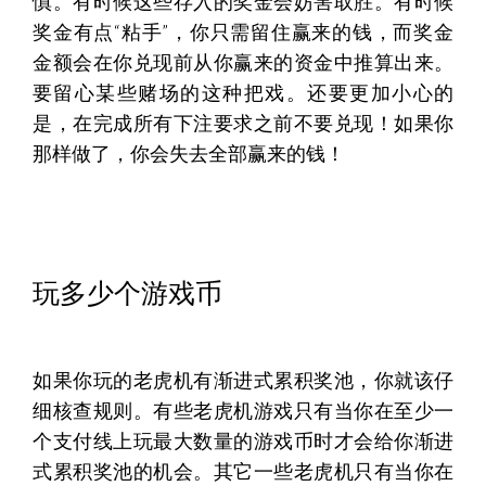
慎。有时候这些存入的奖金会妨害取胜。有时候
奖金有点“粘手”，你只需留住赢来的钱，而奖金
金额会在你兑现前从你赢来的资金中推算出来。
要留心某些赌场的这种把戏。还要更加小心的
是，在完成所有下注要求之前不要兑现！如果你
那样做了，你会失去全部赢来的钱！
玩多少个游戏币
如果你玩的老虎机有渐进式累积奖池，你就该仔
细核查规则。有些老虎机游戏只有当你在至少一
个支付线上玩最大数量的游戏币时才会给你渐进
式累积奖池的机会。其它一些老虎机只有当你在