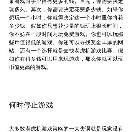
束游戏时手里留有更多的钱。首先，你需要决定
玩多久。其次，你需要决定花费多少钱。如果你
想玩一个小时，你就得决定这一个小时里你将花
多少钱。假如你只想花少量的钱玩上很长时间，
你不妨在一段时间内玩免费游戏。你也可以玩那
些币值很低的游戏。你还可以寻找奖金丰厚的网
站。还有一个选择就是去找老虎机游戏比赛。假
如你有很多钱可以用来玩游戏，那么你就可以玩
币值更高的游戏。
何时停止游戏
大多数老虎机游戏策略的一大失误就是玩家没有