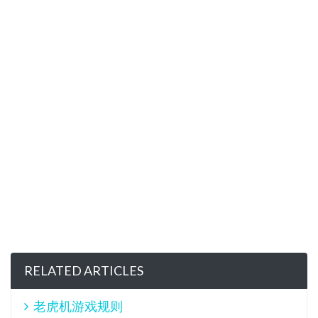
RELATED ARTICLES
老虎机游戏规则