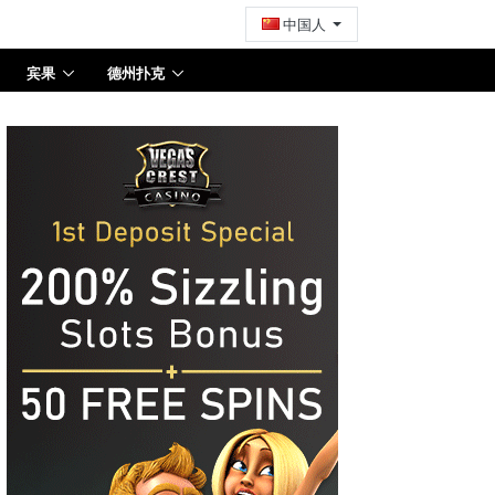
中国人
宾果
德州扑克