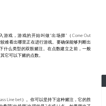
戏，游戏的开始叫做“出场掷”（Come Out
可能较难看出哪里正在进行游戏。要确保能够判断出
下什么类型的双骰赌注。在点数建立之前，一般
有其它可以下赌的点数。
s Line bet）。你可以坚持下这种赌注，它的胜
希望“出场掷”出现的是7点或11点。如果掷出了