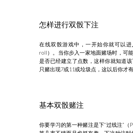
怎样进行双骰下注
在线双骰游戏中，一开始你就可以进入游
roll）。当你步入一家地面赌场时，
是否已经建立了点数，这样你就知道该
只赌出现7或11或垃圾点，这以后你才
基本双骰赌注
你要学习的第一种赌注是下“过线注”（Pas
算几率不错而且也挺有趣。下这种注时你