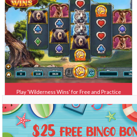
Play 'Wilderness Wins' for Free and Practice
Your Skills!
PLAY NOW