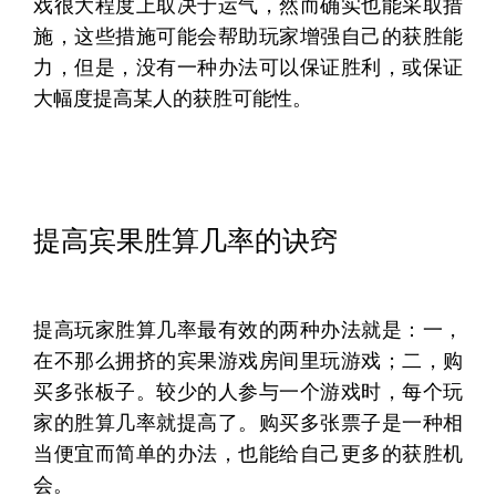
戏很大程度上取决于运气，然而确实也能采取措
施，这些措施可能会帮助玩家增强自己的获胜能
力，但是，没有一种办法可以保证胜利，或保证
大幅度提高某人的获胜可能性。
提高宾果胜算几率的诀窍
提高玩家胜算几率最有效的两种办法就是：一，
在不那么拥挤的宾果游戏房间里玩游戏；二，购
买多张板子。较少的人参与一个游戏时，每个玩
家的胜算几率就提高了。购买多张票子是一种相
当便宜而简单的办法，也能给自己更多的获胜机
会。