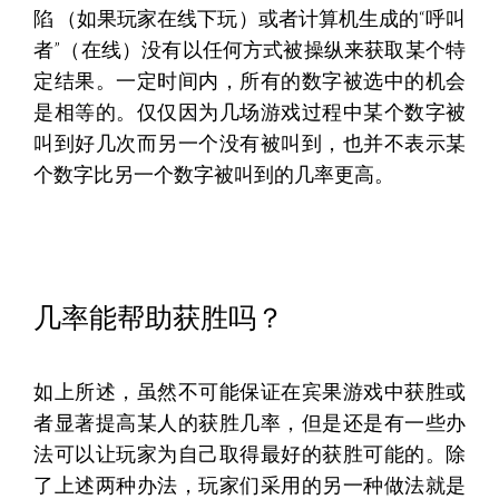
陷 （如果玩家在线下玩）或者计算机生成的“呼叫
者”（在线）没有以任何方式被操纵来获取某个特
定结果。一定时间内，所有的数字被选中的机会
是相等的。仅仅因为几场游戏过程中某个数字被
叫到好几次而另一个没有被叫到，也并不表示某
个数字比另一个数字被叫到的几率更高。
几率能帮助获胜吗？
如上所述，虽然不可能保证在宾果游戏中获胜或
者显著提高某人的获胜几率，但是还是有一些办
法可以让玩家为自己取得最好的获胜可能的。除
了上述两种办法，玩家们采用的另一种做法就是