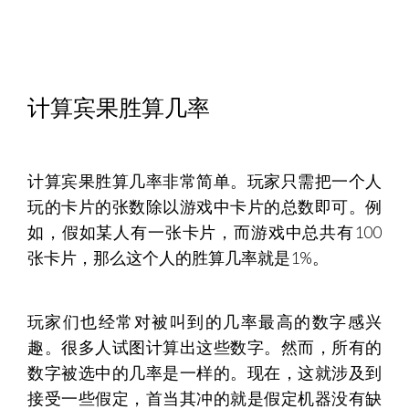
计算宾果胜算几率
计算宾果胜算几率非常简单。玩家只需把一个人
玩的卡片的张数除以游戏中卡片的总数即可。例
如，假如某人有一张卡片，而游戏中总共有100
张卡片，那么这个人的胜算几率就是1%。
玩家们也经常对被叫到的几率最高的数字感兴
趣。很多人试图计算出这些数字。然而，所有的
数字被选中的几率是一样的。现在，这就涉及到
接受一些假定，首当其冲的就是假定机器没有缺