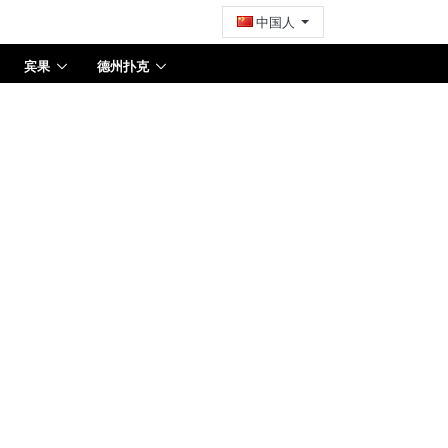
中国人
宾果
德州扑克