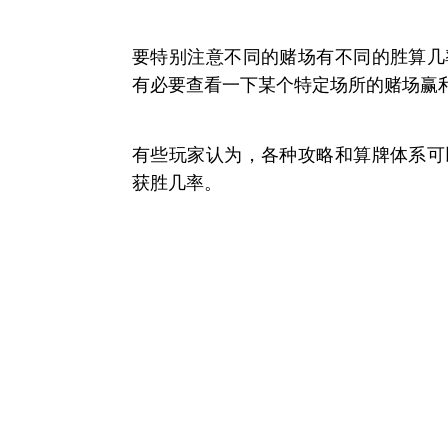
要特别注意不同的赌场有不同的胜算几
有必要查看一下某个特定场所的赌场赢
有些玩家认为，各种攻略和算牌体系可
获胜几率。