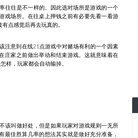
几率往往是不一样的。因此选对场所是游戏的一个
游戏场所。在往桌上押钱之前有必要先看一看游
技有点感觉后再去玩真的。
该注意到在线21点游戏中对赌场有利的一个因素
在庄家之前做出举动和结束游戏。这就意味着在
牌怎样，玩家都会自动输掉。
许不该叫做好处，但是如果玩家对游戏规则一无所
有最佳胜算几率的想法其实就是做好充分准备，