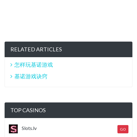
RELATED ARTICLES
怎样玩基诺游戏
基诺游戏诀窍
TOP CASINOS
Slots.lv
GO